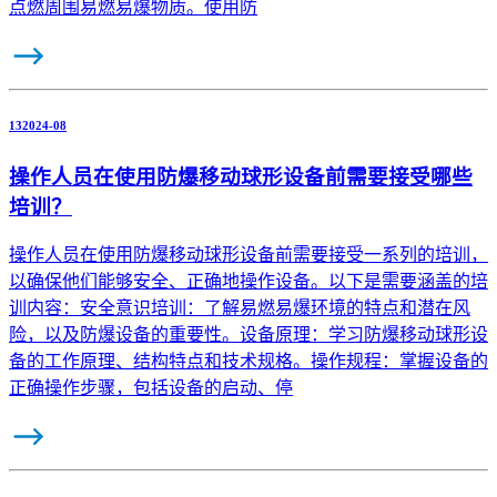
点燃周围易燃易爆物质。使用防
13
2024-08
操作人员在使用防爆移动球形设备前需要接受哪些
培训？
操作人员在使用防爆移动球形设备前需要接受一系列的培训，
以确保他们能够安全、正确地操作设备。以下是需要涵盖的培
训内容：安全意识培训：了解易燃易爆环境的特点和潜在风
险，以及防爆设备的重要性。设备原理：学习防爆移动球形设
备的工作原理、结构特点和技术规格。操作规程：掌握设备的
正确操作步骤，包括设备的启动、停