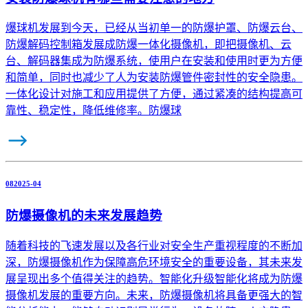
爆球机发展到今天，已经从当初单一的防爆护罩、防爆云台、
防爆解码控制箱发展成防爆一体化摄像机，即把摄像机、云
台、解码器集成为防爆系统，使用户在安装和使用时更为方便
和简单，同时也减少了人为安装防爆管件密封性的安全隐患。
一体化设计对施工和应用提供了方便，通过紧凑的结构提高可
靠性、稳定性，降低维修率。防爆球
08
2025-04
防爆摄像机的未来发展趋势
随着科技的飞速发展以及各行业对安全生产重视程度的不断加
深，防爆摄像机作为保障高危环境安全的重要设备，其未来发
展呈现出多个值得关注的趋势。智能化升级智能化将成为防爆
摄像机发展的重要方向。未来，防爆摄像机将具备更强大的智