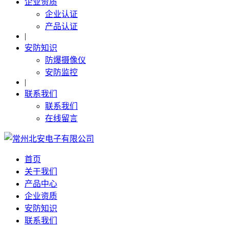
企业资质
企业认证
产品认证
|
安防知识
防爆摄像仪
安防监控
|
联系我们
联系我们
在线留言
首页
关于我们
产品中心
企业资质
安防知识
联系我们