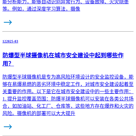
能分析能力，能够自动识别异常行为、设备故障、火灾隐患
等。例如，通过深度学习算法，摄像
12
2025-03
防爆型半球摄像机在城市安全建设中起到哪些作
用？
防爆型半球摄像机是专为高风险环境设计的安全监控设备，能
够在易爆易燃的恶劣环境中稳定工作，对城市安全建设起着至
关重要的作用。以下是它在城市安全建设中的一些主要作用：
1. 提升监控覆盖范围：防爆半球摄像机可以安装在各类公共场
合，如加油站、化工厂、仓库等，这些地方存在爆炸和火灾的
风险。摄像机的部署可以大大提升