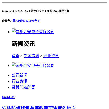
Copyright © 2022-2024 常州北安电子有限公司 版权所有
备案号：
苏ICP备17021103号-3
新闻资讯
首页
>
新闻资讯
>
行业资讯
公司新闻
行业资讯
常见问题解答
16
2026-05
安装防爆球机有哪些需要注意的地方