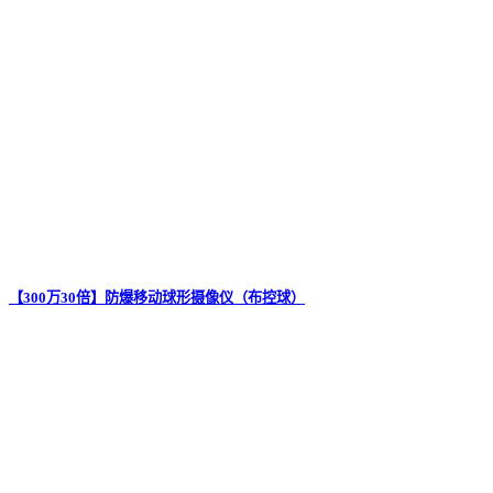
【300万30倍】防爆移动球形摄像仪（布控球）