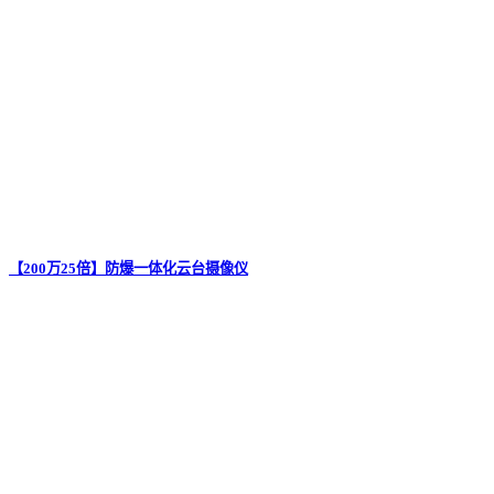
【200万25倍】防爆一体化云台摄像仪