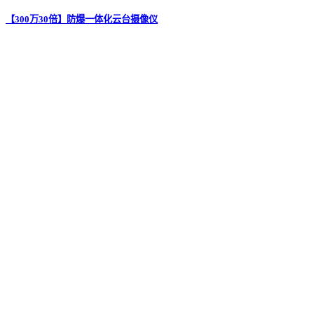
【300万30倍】防爆一体化云台摄像仪