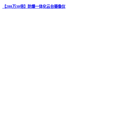
【200万30倍】防爆一体化云台摄像仪