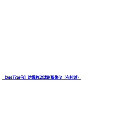
【200万30倍】防爆移动球形摄像仪（布控球）