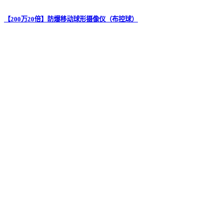
【200万20倍】防爆移动球形摄像仪（布控球）