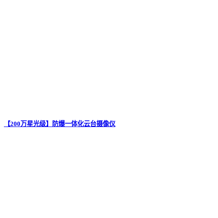
【200万星光级】防爆一体化云台摄像仪