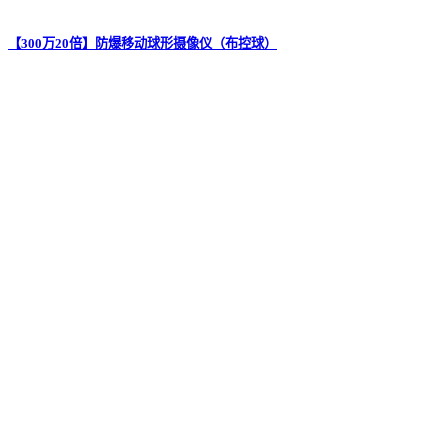
【300万20倍】防爆移动球形摄像仪（布控球）