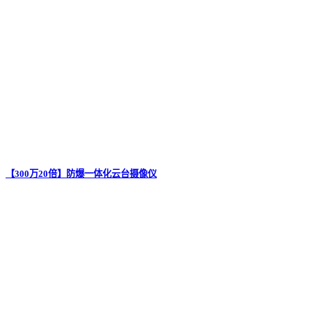
【300万20倍】防爆一体化云台摄像仪