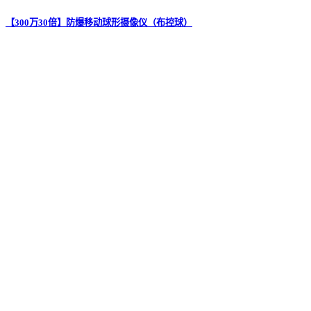
【300万30倍】防爆移动球形摄像仪（布控球）