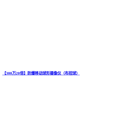
【300万20倍】防爆移动球形摄像仪（布控球）