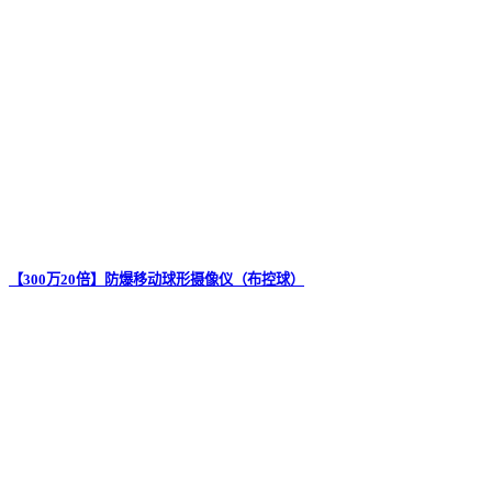
【300万20倍】防爆移动球形摄像仪（布控球）