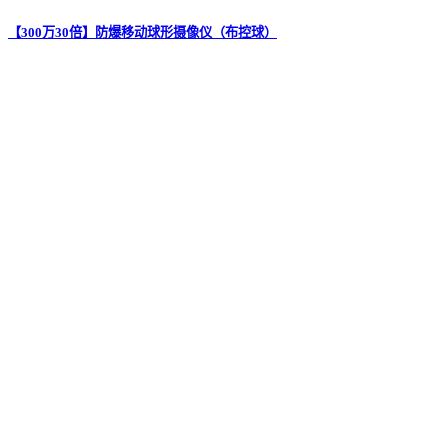
【300万30倍】防爆移动球形摄像仪（布控球）