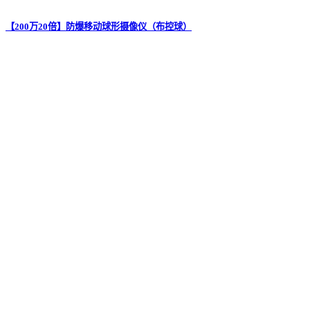
【200万20倍】防爆移动球形摄像仪（布控球）