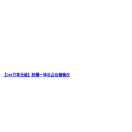
【200万星光级】防爆一体化云台摄像仪