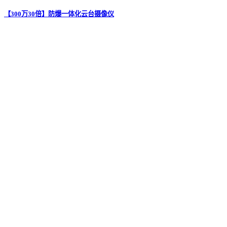
【300万30倍】防爆一体化云台摄像仪