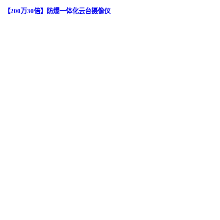
【200万30倍】防爆一体化云台摄像仪