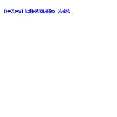
【300万20倍】防爆移动球形摄像仪（布控球）