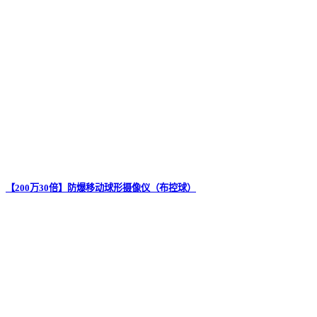
【200万30倍】防爆移动球形摄像仪（布控球）