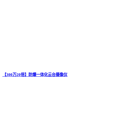
【300万20倍】防爆一体化云台摄像仪