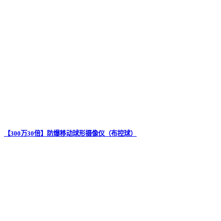
【300万30倍】防爆移动球形摄像仪（布控球）