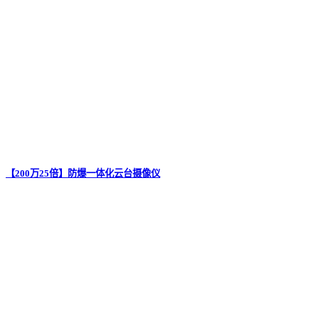
【200万25倍】防爆一体化云台摄像仪