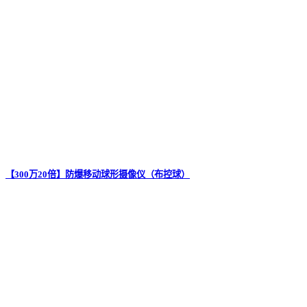
【300万20倍】防爆移动球形摄像仪（布控球）