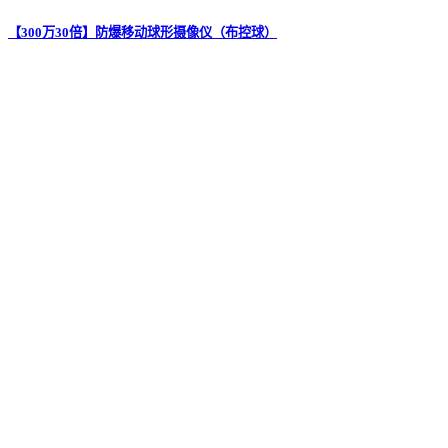
【300万30倍】防爆移动球形摄像仪（布控球）