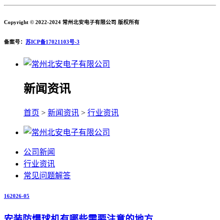
Copyright © 2022-2024 常州北安电子有限公司 版权所有
备案号：
苏ICP备17021103号-3
新闻资讯
首页
>
新闻资讯
>
行业资讯
公司新闻
行业资讯
常见问题解答
16
2026-05
安装防爆球机有哪些需要注意的地方