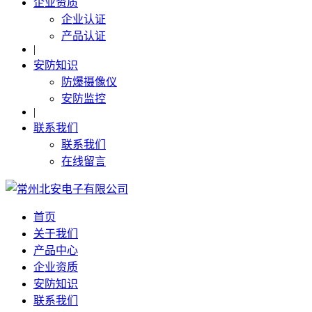
企业资质
企业认证
产品认证
|
安防知识
防爆摄像仪
安防监控
|
联系我们
联系我们
在线留言
首页
关于我们
产品中心
企业资质
安防知识
联系我们