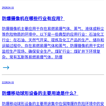
29
2024-11
防爆摄像机在哪些行业有应用？
防爆摄像机主要应用于存在易燃易爆气体、蒸气、液体或粉尘
等危险物质的环境中，以下是一些典型的应用行业：石油化工
行业：在石油、天然气开采、提炼及化工产品的生产、储存和
运输过程中，存在易燃易爆气体和蒸气，防爆摄像机用于实时
监控生产现场，确保安全生产。煤矿行业：煤矿井下环境复
杂，常有瓦斯等易燃易爆气体，防爆
22
2024-11
防爆移动球形设备的主要用途是什么？
防爆移动球形设备的主要用途集中在保障爆炸危险环境中的安