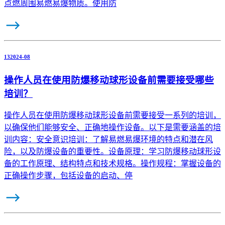
点燃周围易燃易爆物质。使用防
13
2024-08
操作人员在使用防爆移动球形设备前需要接受哪些
培训？
操作人员在使用防爆移动球形设备前需要接受一系列的培训，
以确保他们能够安全、正确地操作设备。以下是需要涵盖的培
训内容：安全意识培训：了解易燃易爆环境的特点和潜在风
险，以及防爆设备的重要性。设备原理：学习防爆移动球形设
备的工作原理、结构特点和技术规格。操作规程：掌握设备的
正确操作步骤，包括设备的启动、停