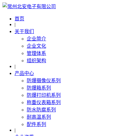
首页
|
关于我们
企业简介
企业文化
管理体系
组织架构
|
产品中心
防爆摄像仪系列
防爆箱系列
防爆打印机系列
称重仪表箱系列
防水防腐系列
耐高温系列
配件系列
|