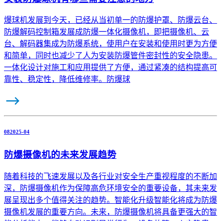
爆球机发展到今天，已经从当初单一的防爆护罩、防爆云台、
防爆解码控制箱发展成防爆一体化摄像机，即把摄像机、云
台、解码器集成为防爆系统，使用户在安装和使用时更为方便
和简单，同时也减少了人为安装防爆管件密封性的安全隐患。
一体化设计对施工和应用提供了方便，通过紧凑的结构提高可
靠性、稳定性，降低维修率。防爆球
08
2025-04
防爆摄像机的未来发展趋势
随着科技的飞速发展以及各行业对安全生产重视程度的不断加
深，防爆摄像机作为保障高危环境安全的重要设备，其未来发
展呈现出多个值得关注的趋势。智能化升级智能化将成为防爆
摄像机发展的重要方向。未来，防爆摄像机将具备更强大的智