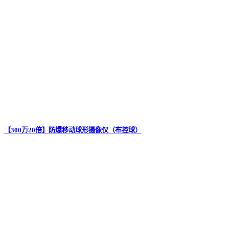
【300万20倍】防爆移动球形摄像仪（布控球）