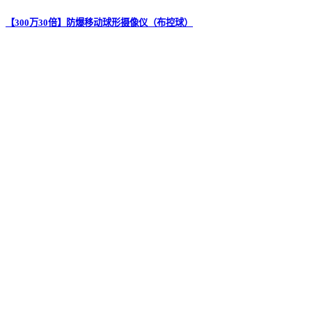
【300万30倍】防爆移动球形摄像仪（布控球）