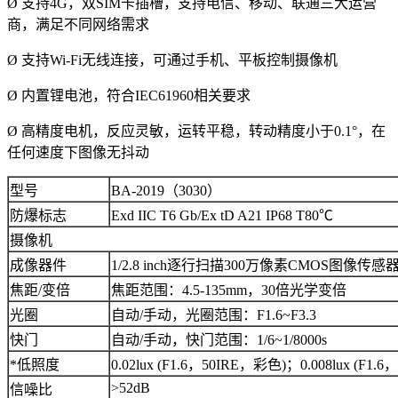
Ø 支持4G，双SIM卡插槽，支持电信、移动、联通三大运营
商，满足不同网络需求
Ø 支持Wi-Fi无线连接，可通过手机、平板控制摄像机
Ø 内置锂电池，符合IEC61960相关要求
Ø 高精度电机，反应灵敏，运转平稳，转动精度小于0.1°，在
任何速度下图像无抖动
型号
BA-2019（3030）
防爆标志
Exd IIC T6 Gb/Ex tD A21 IP68 T80℃
摄像机
成像器件
1/2.8 inch逐行扫描300万像素CMOS图像传感
焦距/变倍
焦距范围：4.5-135mm，30倍光学变倍
光圈
自动/手动，光圈范围：F1.6~F3.3
快门
自动/手动，快门范围：1/6~1/8000s
*低照度
0.02lux (F1.6，50IRE，彩色)；0.008lux (F1.
>52dB
信噪比