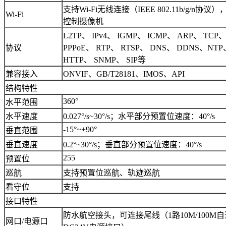
支持Wi-Fi无线连接（IEEE 802.11b/g/n
Wi-Fi
控制摄像机
L2TP、 IPv4、 IGMP、 ICMP、 ARP、 TCP
协议
PPPoE、 RTP、 RTSP、 DNS、 DDNS、NTP
HTTP、 SNMP、 SIP等
兼容接入
ONVIF、GB/T28181、IMOS、API
结构特性
360°
水平范围
水平速度
0.027°/s~30°/s；水平部分预置位速度：40°/s
-15°~+90°
垂直范围
垂直速度
0.2°~30°/s；垂直部分预置位速度：40°/s
255
预置位
巡航
支持预置位巡航、轨迹巡航
看守位
支持
接口特性
防水航空接头，可连接尾线（1路10M/100M
网口/电源口