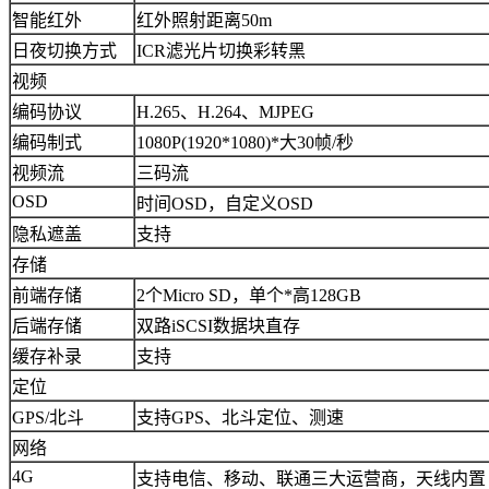
智能红外
红外照射距离50m
日夜切换方式
ICR滤光片切换彩转黑
视频
编码协议
H.265、H.264、MJPEG
编码制式
1080P(1920*1080)*大30帧/秒
视频流
三码流
OSD
时间OSD，自定义OSD
隐私遮盖
支持
存储
前端存储
2个Micro SD，单个*高128GB
后端存储
双路iSCSI数据块直存
缓存补录
支持
定位
GPS/北斗
支持GPS、北斗定位、测速
网络
4G
支持电信、移动、联通三大运营商，天线内置