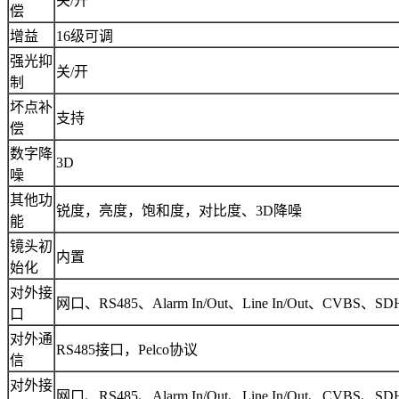
关/开
偿
增益
16级可调
强光抑
关/开
制
坏点补
支持
偿
数字降
3D
噪
其他功
锐度，亮度，饱和度，对比度、3D降噪
能
镜头初
内置
始化
对外接
网口、RS485、Alarm In/Out、Line In/Out、CVBS、SD
口
对外通
RS485接口，Pelco协议
信
对外接
网口、RS485、Alarm In/Out、Line In/Out、CVBS、SD