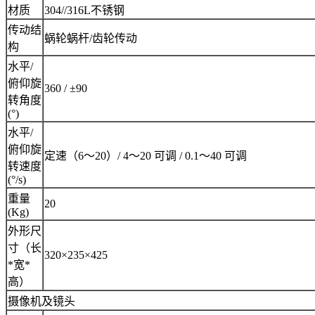
材质
304//316L不锈钢
传动结
蜗轮蜗杆/齿轮传动
构
水平/
俯仰旋
360 / ±90
转角度
(°)
水平/
俯仰旋
定速（6～20）/ 4～20 可调 / 0.1～40 可调
转速度
(°/s)
重量
20
(Kg)
外形尺
寸（长
320×235×425
*宽*
高）
摄像机及镜头