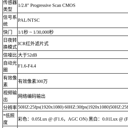
传感器
1/2.8" Progressive Scan CMOS
类型
信号系
PAL/NTSC
统
快门
1/1秒 ~ 1/30,000秒
日夜转
ICR红外滤片式
换模式
信噪比
大于52dB
自动光
F1.6-F4.4
圈
有效像
有效像素300万
素
视频输
网络编码输出
出
50HZ:25fps(1920x1080) 60HZ:30fps(1920x1080)50HZ:25f
分辨率
*低照
彩色：0.05Lux @ (F1.6，AGC ON) 黑白：0.01Lux @ (
度