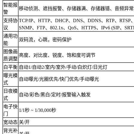
智能报
移动侦测、遮挡报警、存储器满、存储器错、音频异常
警
支持协
TCP/IP、HTTP、DHCP、DNS、DDNS、RTP、RTSP
议
SNMP、FTP、802.1x、QoS、HTTPS、IPv6 (SIP、SR
通用功
双码流，心跳，密码保护
能
图像画
亮度、对比度、锐度、饱和度可调节
质调整
白平衡
自动1/自动2/室内/室外/手动/白炽灯/日光灯
曝光模
自动曝光/光圈优先/快门优先/手动曝光
式
日夜模
自动/彩色/黑白/定时/报警输入触发
式
电子快
1/1秒 ~ 1/30,000秒
门
宽动态
关/开
背光补