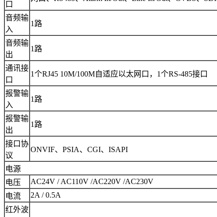
口
音频输
1路
入
音频输
1路
出
通讯接
1个RJ45 10M/100M自适应以太网口，1个RS-485接口
口
报警输
1路
入
报警输
1路
出
接口协
ONVIF、PSIA、CGI、ISAPI
议
电源
AC24V / AC110V /AC220V /AC230V
电压
2A / 0.5A
电流
红外波