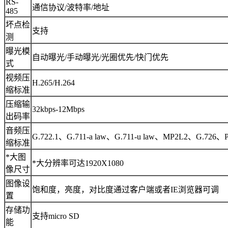
RS-
通信协议/波特率/地址
485
坏点检
支持
测
曝光模
自动曝光/手动曝光/光圈优先/快门优先
式
视频压
H.265/H.264
缩标准
压缩输
32kbps-12Mbps
出码率
音频压
G.722.1、G.711-a law、G.711-u law、MP2L2、G.726
缩标准
*大图
*大分辨率可达1920X1080
像尺寸
图像设
饱和度，亮度，对比度通过客户端或者IE浏览器可调
置
存储功
支持micro SD
能