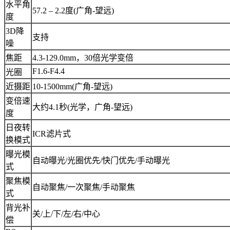
水平角
57.2 – 2.2度(广角-望远)
度
3D降
支持
噪
焦距
4.3-129.0mm，30倍光学变倍
F1.6-F4.4
光圈
近摄距
10-1500mm(广角-望远)
变倍速
大约4.1秒(光学，广角-望远)
度
日夜转
ICR滤片式
换模式
曝光模
自动曝光/光圈优先/快门优先/手动曝光
式
聚焦模
自动聚焦/一次聚焦/手动聚焦
式
背光补
关/上/下/左/右/中心
偿